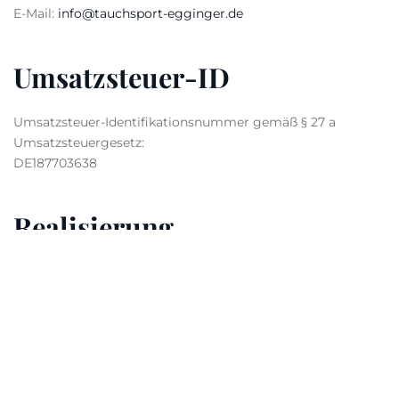
E-Mail:
info@tauchsport-egginger.de
Umsatzsteuer-ID
Umsatzsteuer-Identifikationsnummer gemäß § 27 a
Umsatzsteuergesetz:
DE187703638
Realisierung
TECHNIK and DESIGN IT- & Marketingsolution GmbH
Am alten Sportplatz 3
94259 Kirchberg im Wald
Verbraucher­streit­