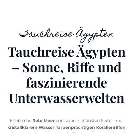
Tauchreise Ägypten
Tauchreise Ägypten
– Sonne, Riffe und
faszinierende
Unterwasserwelten
Erlebe das
Rote Meer
von seiner schönsten Seite – mit
kristallklarem Wasser
,
farbenprächtigen Korallenriffen