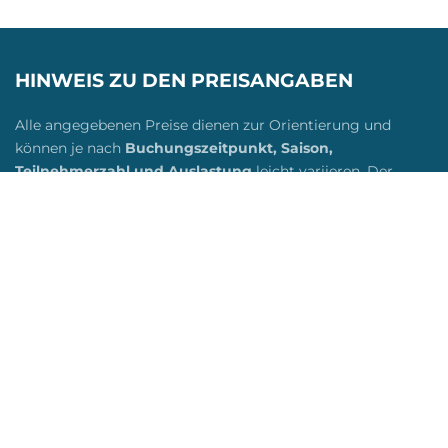
HINWEIS ZU DEN PREISANGABEN
Alle angegebenen Preise dienen zur Orientierung und
können je nach
Buchungszeitpunkt, Saison,
Teilnehmerzahl und Auslastung
leicht variieren. Der
verbindliche Gesamtpreis
wird individuell auf Anfrage
ermittelt und dir vor der Buchung transparent mitgeteilt.
So stellen wir sicher, dass du immer den aktuellen und für
dich passenden Preis erhältst. Bei Fragen beraten wir dich
gerne persönlich.
Angebote