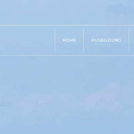
Tauchshop, Deggendorf
inf
HOME
AUSBILDUNG