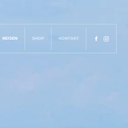
o@tauchsport-egginger.de
+49 (0) 160 - 921 409 71
REISEN
SHOP
KONTAKT