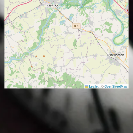
Leaflet
|
©
OpenStreetMap